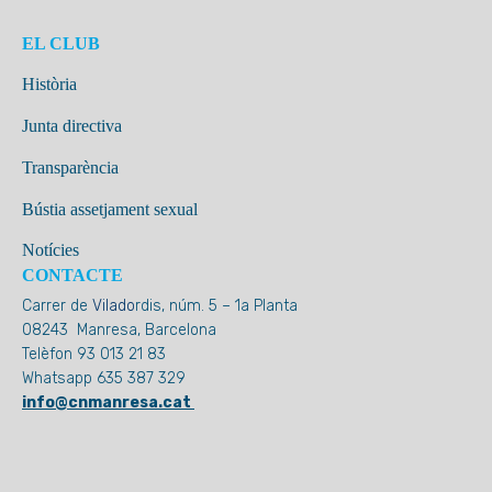
EL CLUB
Història
Junta directiva
Transparència
Bústia assetjament sexual
Notícies
CONTACTE
Carrer de
Vilado
rdis, núm. 5 – 1a Planta
08243 Manresa, Barcelona
Telèfon 93 013 21 83
Whatsapp 635 387 329
info@cnmanresa.cat