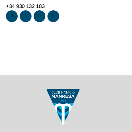
+34 930 132 183
instagram
twitter-
facebook
twitch
new
-1