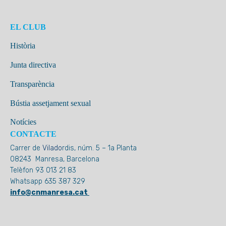
EL CLUB
Història
Junta directiva
Transparència
Bústia assetjament sexual
Notícies
CONTACTE
Carrer de
Vilado
rdis, núm. 5 – 1a Planta
08243 Manresa, Barcelona
Telèfon 93 013 21 83
Whatsapp 635 387 329
info@cnmanresa.cat